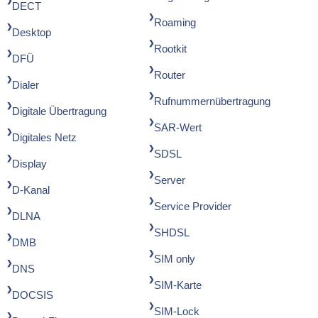
DECT
Roaming
Desktop
Rootkit
DFÜ
Router
Dialer
Rufnummernübertragung
Digitale Übertragung
SAR-Wert
Digitales Netz
SDSL
Display
Server
D-Kanal
Service Provider
DLNA
SHDSL
DMB
SIM only
DNS
SIM-Karte
DOCSIS
SIM-Lock