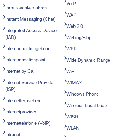
VoIP
Impulswahlverfahren
WAP
Instant Messaging (Chat)
Web 2.0
Integrated Access Device
(IAD)
Weblog/Blog
Interconnectiongebühr
WEP
Interconnectionpoint
Wide Dynamic Range
Internet by Call
WiFi
Internet Service Provider
WIMAX
(ISP)
Windows Phone
Internetfernsehen
Wireless Local Loop
Internetprovider
WISH
Internettelefonie (VoIP)
WLAN
Intranet