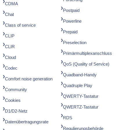
CDMA
Postpaid
Chat
Powerline
Class of service
Prepaid
CLIP
Preselection
CLIR
Primärmultiplexanschluss
Cloud
QoS (Quality of Service)
Codec
Quadband-Handy
Comfort noise generation
Quadruple Play
Community
QWERTY-Tastatur
Cookies
QWERTZ-Tastatur
D1/D2-Netz
RDS
Datenübertragungsrate
Regulierungsbehörde