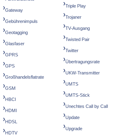
Triple Play
Gateway
Trojaner
Gebührenimpuls
TV-Ausgang
Geotagging
Twisted Pair
Glasfaser
Twitter
GPRS
Übertragungsrate
GPS
UKW-Transmitter
Großhandelsflatrate
UMTS
GSM
UMTS-Stick
HBCI
Unechtes Call by Call
HDMI
Update
HDSL
Upgrade
HDTV