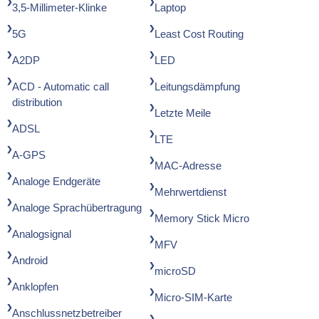
3,5-Millimeter-Klinke
Laptop
5G
Least Cost Routing
A2DP
LED
ACD - Automatic call
Leitungsdämpfung
distribution
Letzte Meile
ADSL
LTE
A-GPS
MAC-Adresse
Analoge Endgeräte
Mehrwertdienst
Analoge Sprachübertragung
Memory Stick Micro
Analogsignal
MFV
Android
microSD
Anklopfen
Micro-SIM-Karte
Anschlussnetzbetreiber