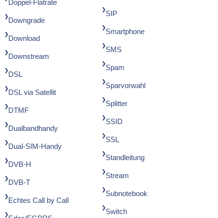
Doppel-Flatrate
SIP
Downgrade
Smartphone
Download
SMS
Downstream
Spam
DSL
Sparvorwahl
DSL via Satellit
Splitter
DTMF
SSID
Dualbandhandy
SSL
Dual-SIM-Handy
Standleitung
DVB-H
Stream
DVB-T
Subnotebook
Echtes Call by Call
Switch