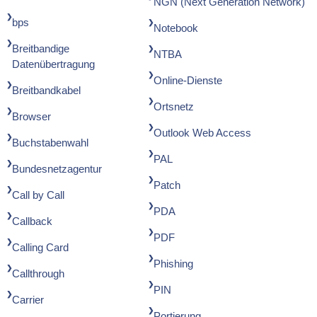
NGN (Next Generation Network)
bps
Notebook
Breitbandige
NTBA
Datenübertragung
Online-Dienste
Breitbandkabel
Ortsnetz
Browser
Outlook Web Access
Buchstabenwahl
PAL
Bundesnetzagentur
Patch
Call by Call
PDA
Callback
PDF
Calling Card
Phishing
Callthrough
PIN
Carrier
Portierung