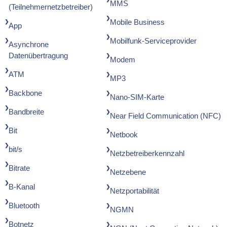
MMS
(Teilnehmernetzbetreiber)
Mobile Business
App
Mobilfunk-Serviceprovider
Asynchrone
Datenübertragung
Modem
ATM
MP3
Backbone
Nano-SIM-Karte
Bandbreite
Near Field Communication (NFC)
Bit
Netbook
bit/s
Netzbetreiberkennzahl
Bitrate
Netzebene
B-Kanal
Netzportabilität
Bluetooth
NGMN
Botnetz