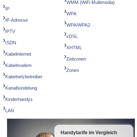
WMM (WiFi Multimedia)
IP
WPA
IP-Adresse
WPA/WPA2
IPTV
xDSL
ISDN
XHTML
Kabelinternet
Zeitzonen
Kabelmodem
Zonen
Kabelnetzbetreiber
Kanalbündelung
Kinderhandys
LAN
Handytarife
im Vergleich