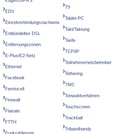
Edge/EGPRS
T9
EDV
Tablet-PC
Einzelverbindungsnachweis
Takt/Taktung
Entbündeltes DSL
Tarife
Entfernungszonen
TCP/IP
E-Plus/E2-Netz
Teilnehmernetzbetreiber
Ethernet
Tethering
Facebook
TMC
Femtocell
Tonwahlverfahren
Firewall
Touchscreen
Flatrate
Trackball
FTTH
Tribandhandy
Funkrufdienste