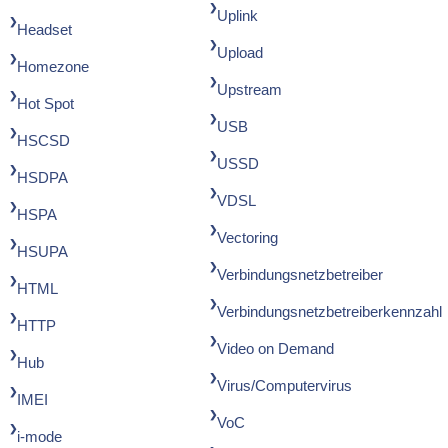
Uplink
Headset
Upload
Homezone
Upstream
Hot Spot
USB
HSCSD
USSD
HSDPA
VDSL
HSPA
Vectoring
HSUPA
Verbindungsnetzbetreiber
HTML
Verbindungsnetzbetreiberkennzahl
HTTP
Video on Demand
Hub
Virus/Computervirus
IMEI
VoC
i-mode