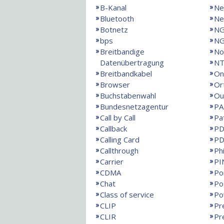
B-Kanal
Ne
Bluetooth
Ne
Botnetz
N
bps
NG
Breitbandige
No
Datenübertragung
NT
Breitbandkabel
On
Browser
Or
Buchstabenwahl
Ou
Bundesnetzagentur
PA
Call by Call
Pa
Callback
PD
Calling Card
PD
Callthrough
Ph
Carrier
PI
CDMA
Po
Chat
Po
Class of service
Po
CLIP
Pr
CLIR
Pr