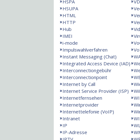
HSPA
VD
HSUPA
Ve
HTML
Ve
HTTP
Ve
Hub
Vi
IMEI
Vi
i-mode
Vo
Impulswahlverfahren
Vo
Instant Messaging (Chat)
W
Integrated Access Device (IAD)
We
Interconnectiongebühr
We
Interconnectionpoint
W
Internet by Call
Wi
Internet Service Provider (ISP)
Wi
Internetfernsehen
WI
Internetprovider
Wi
Internettelefonie (VoIP)
Wi
Intranet
WI
IP
W
IP-Adresse
WM
IPTV
W