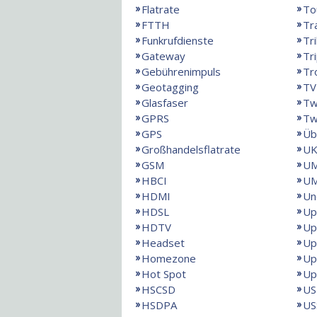
Flatrate
To
FTTH
Tr
Funkrufdienste
Tr
Gateway
Tri
Gebührenimpuls
Tr
Geotagging
TV
Glasfaser
Tw
GPRS
Tw
GPS
Üb
Großhandelsflatrate
UK
GSM
U
HBCI
UM
HDMI
Un
HDSL
Up
HDTV
Up
Headset
Up
Homezone
Up
Hot Spot
Up
HSCSD
US
HSDPA
US