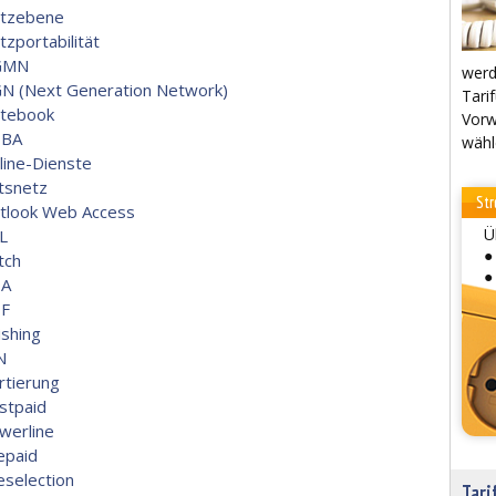
tzebene
tzportabilität
GMN
werd
N (Next Generation Network)
Tarif
tebook
Vorw
BA
wähl
line-Dienste
tsnetz
Str
tlook Web Access
Ü
L
●
tch
●
A
F
ishing
N
rtierung
stpaid
werline
epaid
eselection
Tari