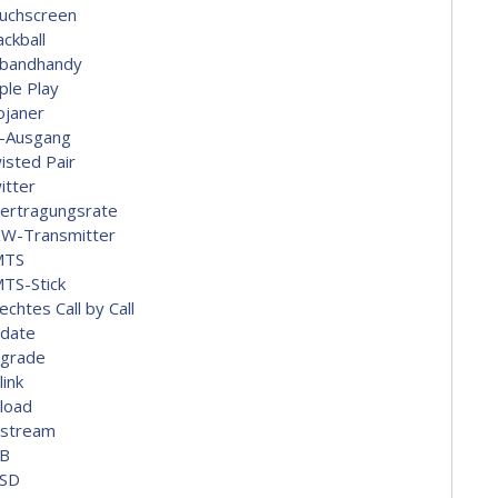
uchscreen
ackball
ibandhandy
ple Play
ojaner
-Ausgang
isted Pair
itter
ertragungsrate
W-Transmitter
MTS
TS-Stick
echtes Call by Call
date
grade
link
load
stream
B
SD