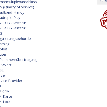
imärmultiplexanschluss
S (Quality of Service)
adband-Handy
adruple Play
ERTY-Tastatur
ERTZ-Tastatur
S
gulierungsbehörde
aming
otkit
uter
fnummernübertragung
R-Wert
SL
rver
rvice Provider
DSL
M only
M-Karte
M-Lock
P