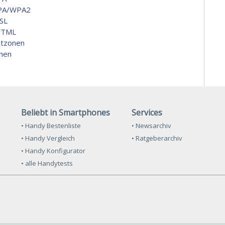
PA/WPA2
SL
HTML
itzonen
nen
Beliebt in Smartphones
Services
• Handy Bestenliste
• Newsarchiv
• Handy Vergleich
• Ratgeberarchiv
• Handy Konfigurator
• alle Handytests