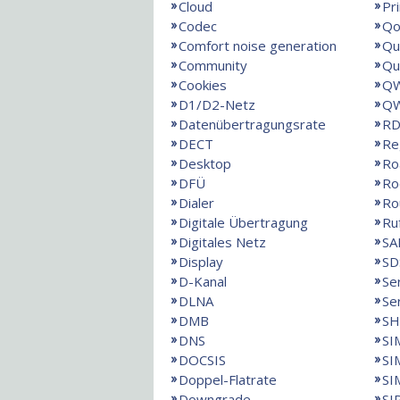
Cloud
Pr
Codec
Qo
Comfort noise generation
Qu
Community
Qu
Cookies
QW
D1/D2-Netz
QW
Datenübertragungsrate
RD
DECT
Re
Desktop
Ro
DFÜ
Ro
Dialer
Ro
Digitale Übertragung
Ru
Digitales Netz
SA
Display
SD
D-Kanal
Se
DLNA
Se
DMB
SH
DNS
SI
DOCSIS
SI
Doppel-Flatrate
SI
Downgrade
SI