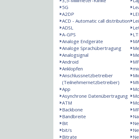
3,5-Millimeter-Klinke
La
5G
Le
A2DP
LE
ACD - Automatic call distribution
Le
ADSL
Le
A-GPS
LT
Analoge Endgeräte
MA
Analoge Sprachübertragung
Me
Analogsignal
Me
Android
MF
Anklopfen
mi
Anschlussnetzbetreiber
Mi
(Teilnehmernetzbetreiber)
M
App
Mo
Asynchrone Datenübertragung
Mo
ATM
M
Backbone
M
Bandbreite
Na
Bit
Ne
bit/s
Ne
Bitrate
Ne