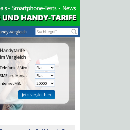
andy-Vergleich
Handytarife
im Vergleich
Telefonie / Min:
SMS pro Monat:
Internet MB:
H