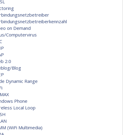
SL
ctoring
rbindungsnetzbetreiber
rbindungsnetzbetreiberkennzahl
deo on Demand
rus/Computervirus
C
IP
AP
b 2.0
blog/Blog
EP
de Dynamic Range
Fi
MAX
ndows Phone
reless Local Loop
SH
LAN
M (WiFi Multimedia)
PA