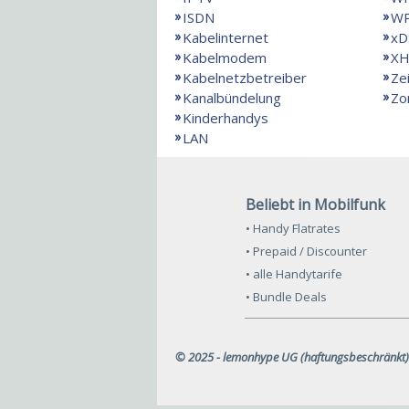
ISDN
W
Kabelinternet
xD
Kabelmodem
X
Kabelnetzbetreiber
Ze
Kanalbündelung
Zo
Kinderhandys
LAN
Beliebt in Mobilfunk
• Handy Flatrates
• Prepaid / Discounter
• alle Handytarife
• Bundle Deals
© 2025 - lemonhype UG (haftungsbeschränkt)