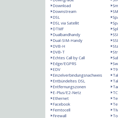
Download
Sm
Downstream
SM
DSL
Sp
DSL via Satellit
Sp
DTMF
Spl
Dualbandhandy
SS
Dual-SIM-Handy
SS
DVB-H
St
DVB-T
St
Echtes Call by Call
Su
Edge/EGPRS
Sw
EDV
T9
Einzelverbindungsnachweis
Ta
Entbündeltes DSL
Ta
Entfernungszonen
Ta
E-Plus/E2-Netz
TC
Ethernet
Te
Facebook
Te
Femtocell
T
Firewall
To