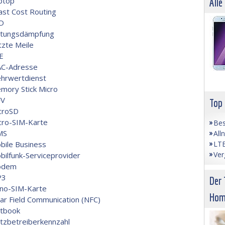
ptop
Alle
ast Cost Routing
D
itungsdämpfung
tzte Meile
E
C-Adresse
hrwertdienst
mory Stick Micro
V
Top
croSD
cro-SIM-Karte
Bes
MS
All
LTE
bile Business
Ver
bilfunk-Serviceprovider
odem
P3
Der 
no-SIM-Karte
Hom
ar Field Communication (NFC)
tbook
tzbetreiberkennzahl