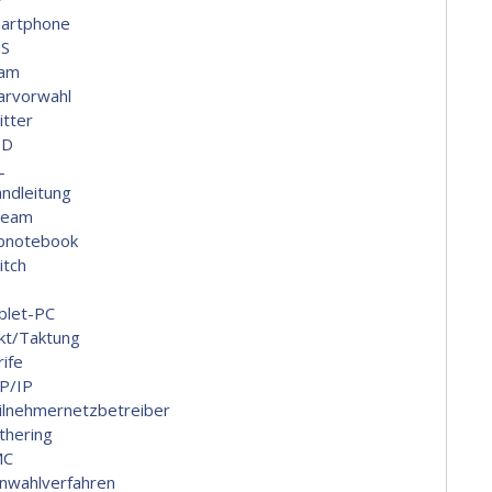
artphone
S
am
arvorwahl
itter
ID
L
andleitung
ream
bnotebook
itch
blet-PC
kt/Taktung
rife
P/IP
ilnehmernetzbetreiber
thering
MC
nwahlverfahren