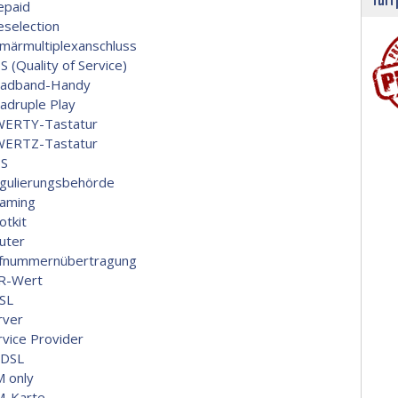
epaid
eselection
imärmultiplexanschluss
S (Quality of Service)
adband-Handy
adruple Play
ERTY-Tastatur
ERTZ-Tastatur
S
gulierungsbehörde
aming
otkit
uter
fnummernübertragung
R-Wert
SL
rver
rvice Provider
DSL
M only
M-Karte