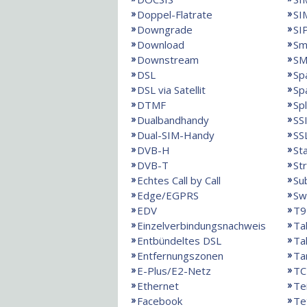
Doppel-Flatrate
SI
Downgrade
SI
Download
Sm
Downstream
SM
DSL
Sp
DSL via Satellit
Sp
DTMF
Spl
Dualbandhandy
SS
Dual-SIM-Handy
SS
DVB-H
St
DVB-T
St
Echtes Call by Call
Su
Edge/EGPRS
Sw
EDV
T9
Einzelverbindungsnachweis
Ta
Entbündeltes DSL
Ta
Entfernungszonen
Ta
E-Plus/E2-Netz
TC
Ethernet
Te
Facebook
Te