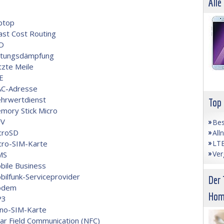
Alle
ptop
ast Cost Routing
D
itungsdämpfung
tzte Meile
E
C-Adresse
hrwertdienst
Top
mory Stick Micro
V
Bes
croSD
All
LTE
cro-SIM-Karte
Ver
MS
bile Business
bilfunk-Serviceprovider
Der 
odem
Hom
P3
no-SIM-Karte
ar Field Communication (NFC)