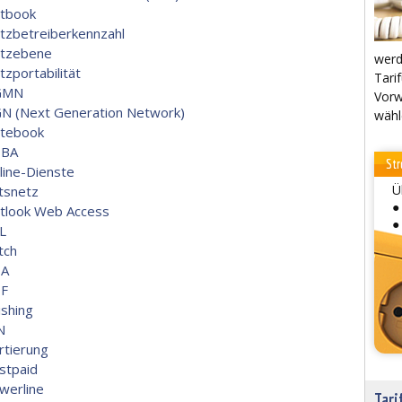
tbook
tzbetreiberkennzahl
tzebene
werd
tzportabilität
Tarif
GMN
Vorw
N (Next Generation Network)
wähl
tebook
BA
Str
line-Dienste
Ü
tsnetz
●
tlook Web Access
●
L
tch
A
F
ishing
N
rtierung
stpaid
werline
Tari