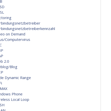
B
SD
SL
ctoring
rbindungsnetzbetreiber
rbindungsnetzbetreiberkennzahl
deo on Demand
rus/Computervirus
C
IP
AP
b 2.0
blog/Blog
EP
de Dynamic Range
Fi
MAX
ndows Phone
reless Local Loop
SH
LAN