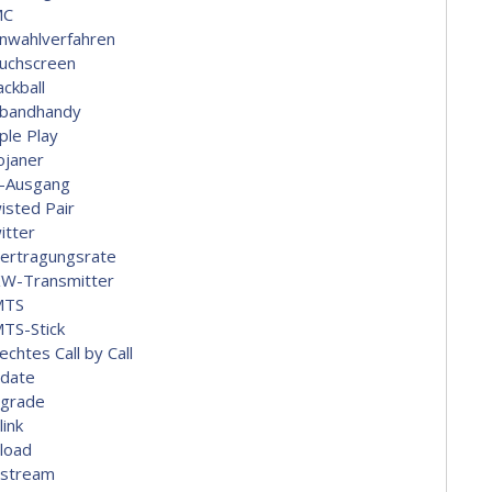
MC
nwahlverfahren
uchscreen
ackball
ibandhandy
ple Play
ojaner
-Ausgang
isted Pair
itter
ertragungsrate
W-Transmitter
MTS
TS-Stick
echtes Call by Call
date
grade
link
load
stream