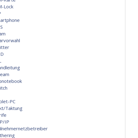
M-Lock
P
artphone
S
am
arvorwahl
itter
ID
L
andleitung
ream
bnotebook
itch
blet-PC
kt/Taktung
rife
P/IP
ilnehmernetzbetreiber
thering