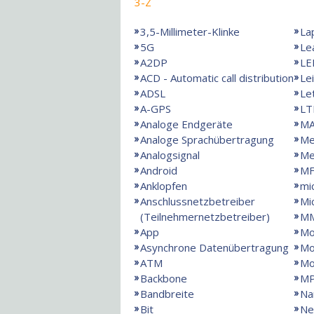
3-Z
3,5-Millimeter-Klinke
La
5G
Le
A2DP
LE
ACD - Automatic call distribution
Le
ADSL
Le
A-GPS
LT
Analoge Endgeräte
MA
Analoge Sprachübertragung
Me
Analogsignal
Me
Android
MF
Anklopfen
mi
Anschlussnetzbetreiber
Mi
(Teilnehmernetzbetreiber)
M
App
Mo
Asynchrone Datenübertragung
Mo
ATM
M
Backbone
M
Bandbreite
Na
Bit
Ne