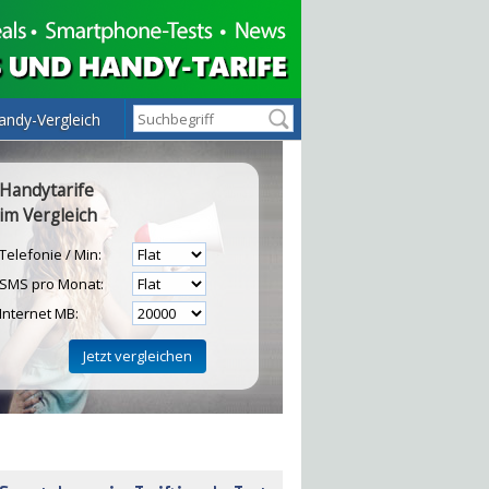
andy-Vergleich
Handytarife
im Vergleich
Telefonie / Min:
SMS pro Monat:
Internet MB:
H