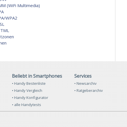
M (WiFi Multimedia)
PA
PA/WPA2
SL
HTML
itzonen
nen
Beliebt in Smartphones
Services
• Handy Bestenliste
• Newsarchiv
• Handy Vergleich
• Ratgeberarchiv
• Handy Konfigurator
• alle Handytests