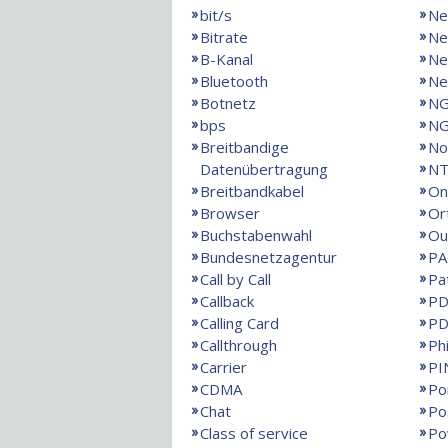
bit/s
Ne
Bitrate
Ne
B-Kanal
Ne
Bluetooth
Ne
Botnetz
N
bps
NG
Breitbandige
No
Datenübertragung
NT
Breitbandkabel
On
Browser
Or
Buchstabenwahl
Ou
Bundesnetzagentur
PA
Call by Call
Pa
Callback
PD
Calling Card
PD
Callthrough
Ph
Carrier
PI
CDMA
Po
Chat
Po
Class of service
Po