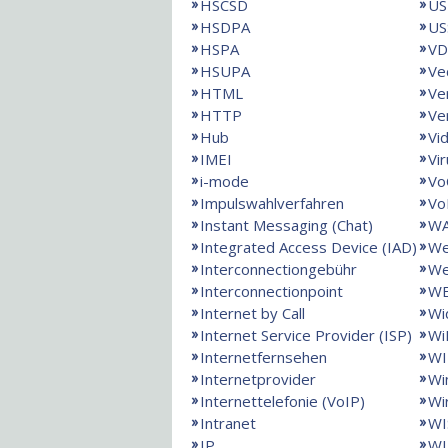
HSCSD
US
HSDPA
US
HSPA
VD
HSUPA
Ve
HTML
Ve
HTTP
Ve
Hub
Vi
IMEI
Vi
i-mode
Vo
Impulswahlverfahren
Vo
Instant Messaging (Chat)
W
Integrated Access Device (IAD)
We
Interconnectiongebühr
We
Interconnectionpoint
W
Internet by Call
Wi
Internet Service Provider (ISP)
Wi
Internetfernsehen
WI
Internetprovider
Wi
Internettelefonie (VoIP)
Wi
Intranet
WI
IP
W