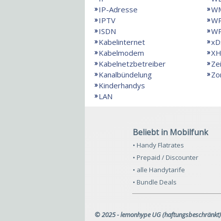
IP-Adresse
WM
IPTV
W
ISDN
W
Kabelinternet
xD
Kabelmodem
X
Kabelnetzbetreiber
Ze
Kanalbündelung
Zo
Kinderhandys
LAN
Beliebt in Mobilfunk
• Handy Flatrates
• Prepaid / Discounter
• alle Handytarife
• Bundle Deals
© 2025 - lemonhype UG (haftungsbeschränkt)