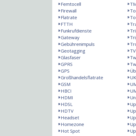
Femtocell
T
Firewall
To
Flatrate
To
FTTH
Tr
Funkrufdienste
Tr
Gateway
Tri
Gebührenimpuls
Tr
Geotagging
TV
Glasfaser
Tw
GPRS
Tw
GPS
Üb
Großhandelsflatrate
UK
GSM
U
HBCI
UM
HDMI
Un
HDSL
Up
HDTV
Up
Headset
Up
Homezone
Up
Hot Spot
Up