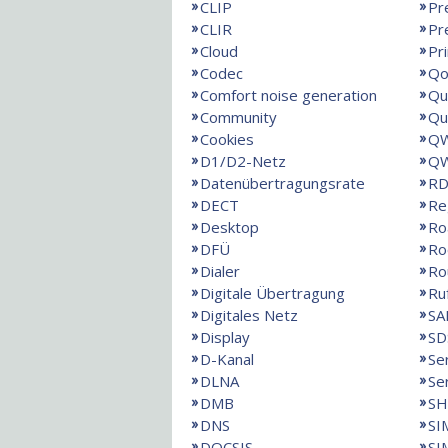
CLIP
Pr
CLIR
Pr
Cloud
Pr
Codec
Qo
Comfort noise generation
Qu
Community
Qu
Cookies
QW
D1/D2-Netz
QW
Datenübertragungsrate
RD
DECT
Re
Desktop
Ro
DFÜ
Ro
Dialer
Ro
Digitale Übertragung
Ru
Digitales Netz
SA
Display
SD
D-Kanal
Se
DLNA
Se
DMB
SH
DNS
SI
DOCSIS
SI